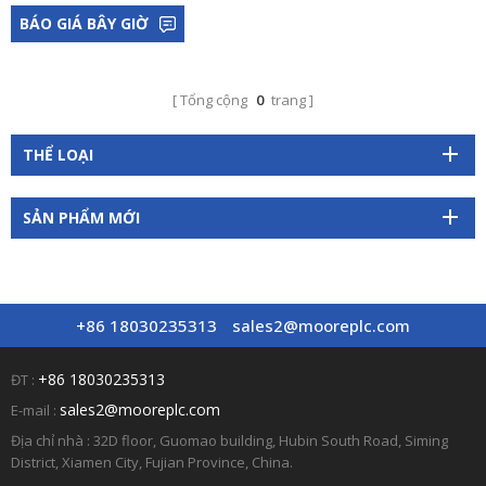
BÁO GIÁ BÂY GIỜ
Tổng cộng
0
trang
THỂ LOẠI
SẢN PHẨM MỚI
+86 18030235313
sales2@mooreplc.com
+86 18030235313
ĐT :
sales2@mooreplc.com
E-mail :
Địa chỉ nhà : 32D floor, Guomao building, Hubin South Road, Siming
District, Xiamen City, Fujian Province, China.